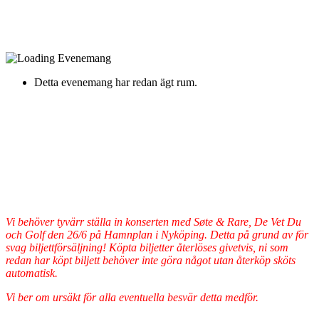
Detta evenemang har redan ägt rum.
INSTÄLLT – Søte & Rare +
De Vet Du + Golf
Fredag 26 Juni Kl. 18:00
Hamnplan, Nyköping -
Östra Längdgatan
Vi behöver tyvärr ställa in konserten med Søte & Rare, De Vet Du
och Golf den 26/6 på Hamnplan i Nyköping. Detta på grund av för
svag biljettförsäljning! Köpta biljetter återlöses givetvis, ni som
redan har köpt biljett behöver inte göra något utan återköp sköts
automatisk.
Vi ber om ursäkt för alla eventuella besvär detta medför.