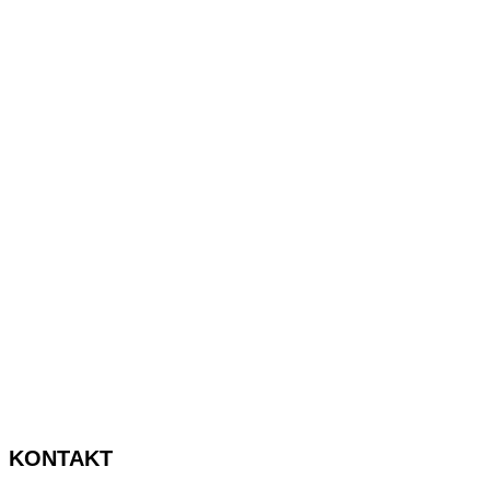
Räkna med en förtrollad partyafton!
KONTAKT