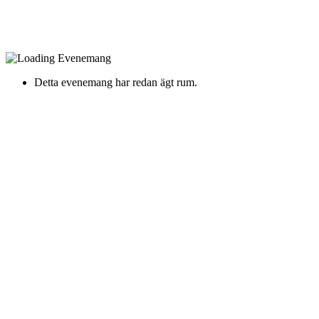
Detta evenemang har redan ägt rum.
Soppgirobygget + TIX +
Elov & Beny
Fredag 15 Augusti 2025 Kl. 18:00
Gustavsvik, Örebro -
Gustavsviksvägen 11
Tider för kvällen:
Dörrar – 18:00
Elov & Beny – 19:00 – 19:45
TIX – 20:30 – 21:15
Soppgirobygget – 22:00 – 23:00
Årets uppesittarkaramell! Biljettsläpp omgående!