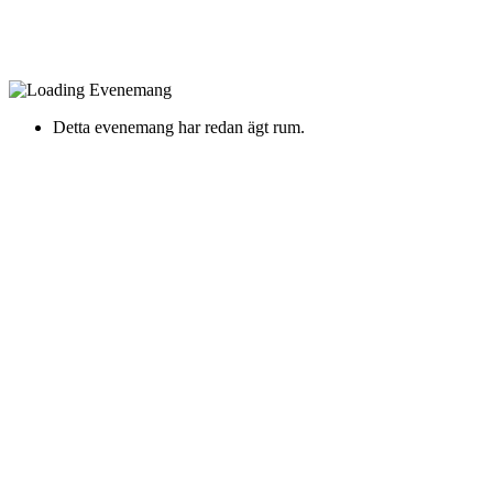
Detta evenemang har redan ägt rum.
Orup & Danny Saucedo
Söndag 26 Juli Kl. 19:00
Vadstena Slott, Vadstena -
Hamngatan 4
Hålltider
Entrén öppnar: 19:00
Danny Saucedo: 20:00
Orup: 22:00
Orup & Danny Saucedo – en kväll, två konserter
Den 26 juli står
Vadstena slott
värd för två konserter med två av
Sveriges största popartister.
Orup
och
Danny Saucedo
gästar
platsen och genomför
varsin konsert
under samma kväll.