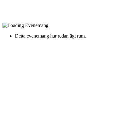
Detta evenemang har redan ägt rum.
Moneybrother
Lördag 22 November 2025 Kl. 19:00
Louis De Geerhallen -
Dalsgatan 15
Moneybrother på omfattande turné – släpper sitt första album
på engelska på 13 år
Moneybrother ger sig ut på en lång turné i höst – och det blir
ett dubbelt firande. 20 år efter det stilbildande albumet ”To Die
Alone” släpps ett nytt album, sprunget ur samma musikaliska
värld.
Biljetterna till turnén släpps onsdag 28 maj.