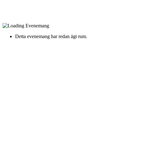
Detta evenemang har redan ägt rum.
Jakob Hellman
Fredag 24 Oktober 2025 Kl. 19:00
Culturum, Nyköping -
Hospitalsgatan 4
Jakob Hellman släpper ny musik och åker på stor vårturné
Sittande konsert
13 års åldersgrämns
”Slutet gott” är namnet på Jakob Hellmans tredje album som
han släpper i vår. Samtidigt väntar en stor turné med 26
konserter runt om i Sverige. Premiär blir det på anrika Cirkus i
Stockholm i slutet av februari.