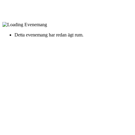
Detta evenemang har redan ägt rum.
Bullet + Ström + B.Roots
Band
Lördag 8 Mars 2025 Kl. 20:00
Frimis, Örebro -
Frimurareholmen 1
Stående konsert
18 års åldersgräns
8 mars, Frimis
Biljettsläpp 2/12, 10:00
Småland Rock Tour